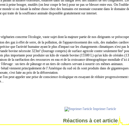
jamais la lumière extérieure, entassée dans un hangar avec des milliers de ses congénères. Les 
uvent à peine bouger, mutilés (on leur coupe le bec) pour ne pas se blesser entre eux. On l'oubl
t le monde si on faisait la même chose chez des humains est monnaie courante dans le domaine de 
t qui traite de la souffrance animale disponible gratuitement sur internet.
gétarien concerne l'écologie, vaste sujet dont la majeure partie de nos dirigeants se préoccupe
on des gaz à effet de serre, de la pollution, de l'appauvrissement des sols, des maladies card
, précise que l'activité humaine ayant le plus d'impact sur les changements climatiques n'est pas 
 viande bovine nécessite 323m² (fourrage compris) de surface agricole contre seulement 6m² p
s plus importante pour produire un kilo de viande bovine (15500 L) qu'un kilo de céréales (130
aison de la raréfaction des ressources en eau et de la croissance démographique mondiale d’ici 
 l'élevage : un tiers de pâturage et un tiers de cultures servant à nourrir ces mêmes animaux.
le bétail viennent principalement de l’Amérique du sud où ils sont produits dans de gigantesques 
te, s'est faite au prix de la déforestation.
ue l'on peut appeler une prise de conscience écologique en essayant de réduire progressivement 
...
Imprimer l'article
Réactions à cet article