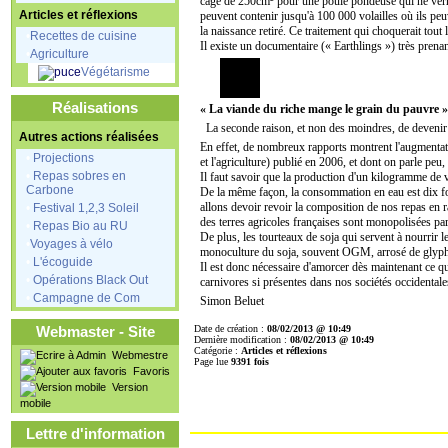
cage de 250cm² pour une poule pondeuse qui ne verra 
Articles et réflexions
peuvent contenir jusqu'à 100 000 volailles où ils pe
la naissance retiré. Ce traitement qui choquerait tou
•
Recettes de cuisine
Il existe un documentaire (« Earthlings ») très prenan
•
Agriculture
Végétarisme
Réalisations
« La viande du riche mange le grain du pauvre »
La seconde raison, et non des moindres, de devenir vé
Autres actions réalisées
En effet, de nombreux rapports montrent l'augmentati
•
Projections
et l'agriculture) publié en 2006, et dont on parle peu
•
Repas sobres en
Il faut savoir que la production d'un kilogramme de
Carbone
De la même façon, la consommation en eau est dix foi
allons devoir revoir la composition de nos repas en r
•
Festival 1,2,3 Soleil
des terres agricoles françaises sont monopolisées par
•
Repas Bio au RU
De plus, les tourteaux de soja qui servent à nourrir 
•
Voyages à vélo
monoculture du soja, souvent OGM, arrosé de glyphosa
•
L'écoguide
Il est donc nécessaire d'amorcer dès maintenant ce q
•
Opérations Black Out
carnivores si présentes dans nos sociétés occidentales
•
Campagne de Com
Simon Beluet
Webmaster - Site
Date de création :
08/02/2013 @ 10:49
Dernière modification :
08/02/2013 @ 10:49
Catégorie :
Articles et réflexions
Webmestre
Page lue
9391 fois
Favoris
Version
mobile
Lettre d'information