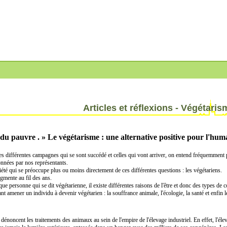
Articles et réflexions - Végétaris
du pauvre . » Le végétarisme : une alternative positive pour l'hum
es différentes campagnes qui se sont succédé et celles qui vont arriver, on entend fréquemment p
données par nos représentants.
iété qui se préoccupe plus ou moins directement de ces différentes questions : les végétariens.
gmente au fil des ans.
ue personne qui se dit végétarienne, il existe différentes raisons de l'être et donc des types de
 amener un individu à devenir végétarien : la souffrance animale, l'écologie, la santé et enfin le
ncent les traitements des animaux au sein de l'empire de l'élevage industriel. En effet, l'élevage 