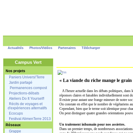
Actualités
Photos/Vidéos
Partenaires
Télécharger
Campus Vert
Nos projets
•
Paniers Universi'Terre
« La viande du riche mange le grain 
•
Jardin partagé
•
Permanences compost
A l'heure actuelle dans les débats politiques, dans l
•
Projections-débats
réponses claires et faisables individuellement sont 
•
Ateliers Do It Yourself!
Il existe pour autant une frange mineure de notre soc
•
Récits de voyages et
On constate en effet que le nombre de végétariens au
d'expériences alternatifs
Cependant, bien que le terme soit identique pour chaq
On peut distinguer quatre grandes orientations pouvant
•
Ecocups
•
Festival AlimenTerre 2013
Un traitement inhumain pour nos assiettes.
Réseaux
Dans un premier temps, de nombreuses associations déno
•
Grappe