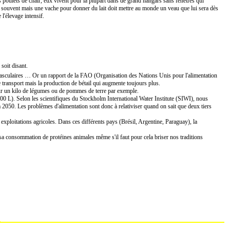
poulets de chair, eux vivent pour la plupart dans de grand hangars sans fenêtres qui
ie souvent mais une vache pour donner du lait doit mettre au monde un veau que lui sera dès
l'élevage intensif.
 soit disant.
iovasculaires … Or un rapport de la FAO (Organisation des Nations Unis pour l'alimentation
le transport mais la production de bétail qui augmente toujours plus.
our un kilo de légumes ou de pommes de terre par exemple.
0 L). Selon les scientifiques du Stockholm International Water Institute (SIWI), nous
à 2050. Les problèmes d'alimentation sont donc à relativiser quand on sait que deux tiers
exploitations agricoles. Dans ces différents pays (Brésil, Argentine, Paraguay), la
sa consommation de protéines animales même s'il faut pour cela briser nos traditions