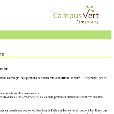
me
anité
.
arler d'écologie, des questions de société sur la nourriture, la santé … Cependant, peu de
 consommations elles aussi variées.
s croyances. Dans cet article seules les deux premières orientations vont être détaillées.
en batterie des poulets est bien loin de l'idée que l'on se fait du poulet à l'air libre : une