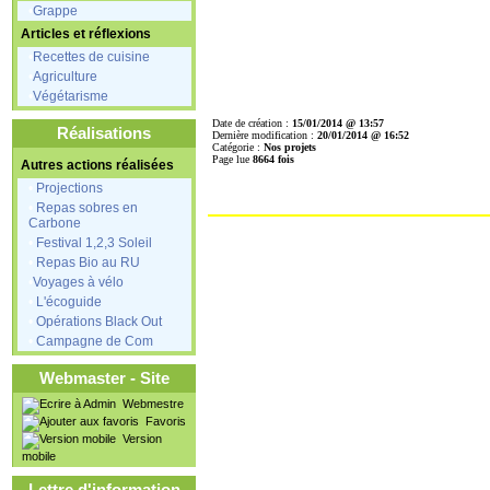
•
Grappe
Articles et réflexions
•
Recettes de cuisine
•
Agriculture
•
Végétarisme
Date de création :
15/01/2014 @ 13:57
Réalisations
Dernière modification :
20/01/2014 @ 16:52
Catégorie :
Nos projets
Page lue
8664 fois
Autres actions réalisées
•
Projections
•
Repas sobres en
Carbone
•
Festival 1,2,3 Soleil
•
Repas Bio au RU
•
Voyages à vélo
•
L'écoguide
•
Opérations Black Out
•
Campagne de Com
Webmaster - Site
Webmestre
Favoris
Version
mobile
Lettre d'information