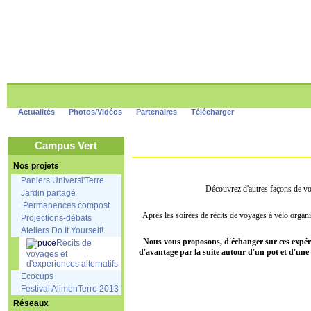
Actualités
Photos/Vidéos
Partenaires
Télécharger
Campus Vert
Nos projets
•
Paniers Universi'Terre
Découvrez d'autres façons de vo
•
Jardin partagé
•
Permanences compost
Après les soirées de récits de voyages à vélo organis
•
Projections-débats
•
Ateliers Do It Yourself!
Nous vous proposons, d'échanger sur ces expérien
Récits de
d'avantage par la suite autour d'un pot et d'une
voyages et
d'expériences alternatifs
•
Ecocups
•
Festival AlimenTerre 2013
Réseaux