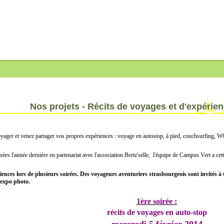
Nos projets -
Récits de voyages et d'expérienc
yager et venez partager vos propres expériences : voyage en autostop, à pied, couchsurfing, WO
ées l'année dernière en partenariat avec l'association Bretz'selle, l'équipe de Campus Vert a c
ces lors de plusieurs soirées. Des voyageurs aventuriers strasbourgeois sont invités à
 expo photo.
1ère soirée :
récits de voyages en auto-stop