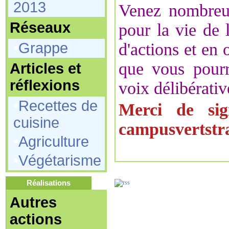
2013
Venez nombreux
Réseaux
pour la vie de l
•
Grappe
d'actions et en 
que vous pourr
Articles et
réflexions
voix délibérativ
•
Recettes de
Merci de sig
cuisine
campusvertst
•
Agriculture
•
Végétarisme
Réalisations
Autres
actions