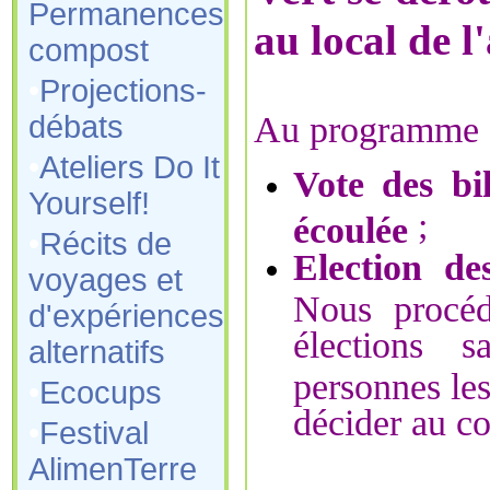
Permanences
au local de l
compost
•
Projections-
débats
Au programme 
•
Ateliers Do It
Vote des bi
Yourself!
;
écoulée
•
Récits de
Election d
voyages et
Nous procéd
d'expériences
élections s
alternatifs
personnes les
•
Ecocups
décider au c
•
Festival
AlimenTerre