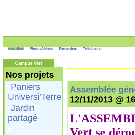
Actualités
Photos/Vidéos
Partenaires
Télécharger
Campus Vert
Nos projets
•
Paniers
Assemblée géné
Universi'Terre
12/11/2013 @ 1
•
Jardin
L'
ASSEMBL
partagé
•
Vert
se déro