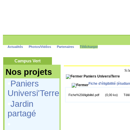
Actualités
Photos/Vidéos
Partenaires
Télécharger
Campus Vert
Nos projets
Si l
Paniers UniversiTerre
•
Paniers
Fiche d'éligibilité (étudian
Universi'Terre
Fiche%20éligibilité.pdf
(0,00 ko)
Télé
•
Jardin
partagé
•