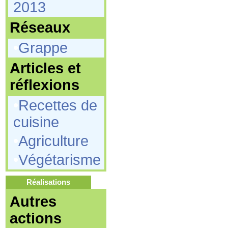
2013
Réseaux
•
Grappe
Articles et
réflexions
•
Recettes de
cuisine
•
Agriculture
•
Végétarisme
Réalisations
Autres
actions